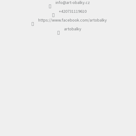
info
@
art-obalky.cz
t
í
+420731119610
https://www.facebook.com/artobalky
artobalky