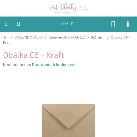
Přejít
na
obsah
NÁKUP
CZK
KOŠÍK
Domů
/
BAREVNÉ OBÁLKY
/
Barevné obálky C6 (114 x 162 mm)
/
Obálka C6 -
VÁNOCE
Kraft
BAREVNÉ
Obálka C6 - Kraft
OBÁLKY
Průměrné
Neohodnoceno
Podrobnosti hodnocení
hodnocení
PAPÍRY
produktu
je
PEČETĚNÍ
0,0
A
z
VOSKY
5
hvězdiček.
EMBOSSING
STUHY,
MAŠLIČKY