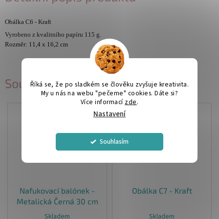
Obálka C6 - Kraft
Vyrobeno z kvalitního papíru 115 g.
Rozměr: 11,4 x 16,2 cm
Související produkty
Říká se, že po sladkém se člověku zvyšuje kreativita.
My u nás na webu "pečeme" cookies. Dáte si?
Více informací
zde
.
Nastavení
Souhlasím
Nafukovací balónek -
Obálka C7 - Kraft
Metalická Černá 30 cm
Skladem
Skladem