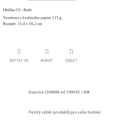
Spolupráce
Obálka C6 - Kraft
Vyrobeno z kvalitního papíru 115 g.
Oblíbené
produkty
Rozměr: 11,4 x 16,2 cm
DIY
-
TIPY
A
NÁVODY
ZEPTAT SE
HLÍDAT
SDÍLET
Měna
(CZK)
Přihlášení
Doprava ZDARMA od 1990 Kč / 80€
Pestrý výběr produktů pro vaše tvoření