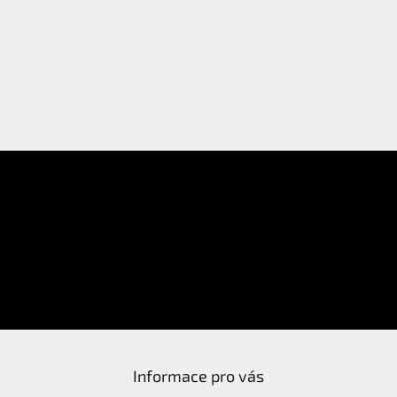
E-mail
Přihlášení
Heslo
PŘIHLÁSIT SE
Nová registrace
Zapomenuté heslo
Informace pro vás