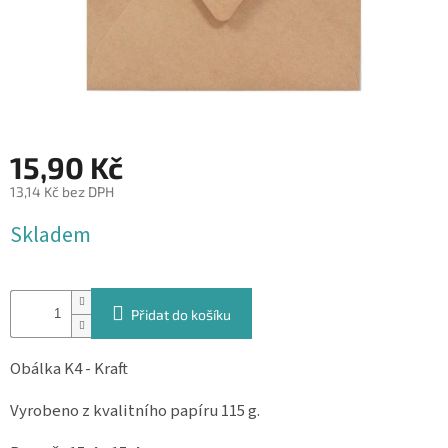
&
PROVÁZKY
KREATIVNÍ
POTŘEBY
BABY
SHOWER
15,90 Kč
VALENTÝN
13,14 Kč bez DPH
Měrná
Skladem
HALLOWEEN
cena:
SVATBA
Přidat do košíku
ZAKÁZKOVÝ
TISK
Obálka K4 - Kraft
DÁRKOVÉ
POUKAZY
Vyrobeno z kvalitního papíru 115 g.
VÝPRODEJ