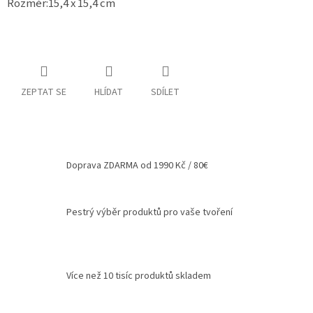
Rozměr:15,4 x 15,4 cm
Spolupráce
Oblíbené
produkty
DIY
ZEPTAT SE
HLÍDAT
SDÍLET
-
TIPY
A
NÁVODY
Měna
Doprava ZDARMA od 1990 Kč / 80€
(CZK)
Přihlášení
Pestrý výběr produktů pro vaše tvoření
Více než 10 tisíc produktů skladem