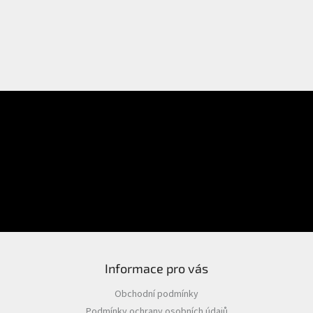
E-mail
Přihlášení
Heslo
PŘIHLÁSIT SE
Nová registrace
Zapomenuté heslo
Informace pro vás
Obchodní podmínky
Podmínky ochrany osobních údajů