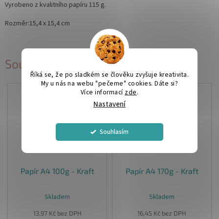
Vyrobeno z kvalitního papíru 115 g.
Rozměr:15,4 x 15,4 cm
Související produkty
Říká se, že po sladkém se člověku zvyšuje kreativita.
My u nás na webu "pečeme" cookies. Dáte si?
Více informací
zde
.
Nastavení
Souhlasím
Papír A4 100g - Kraft
Papír A4 170g - Kraft
Skladem
Skladem
Průměrné
hodnocení
13,97 Kč bez DPH
16,45 Kč bez DPH
produktu