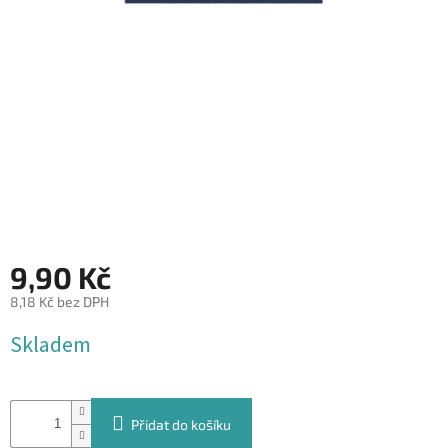
&
PROVÁZKY
KREATIVNÍ
POTŘEBY
BABY
SHOWER
VALENTÝN
HALLOWEEN
9,90 Kč
SVATBA
8,18 Kč bez DPH
ZAKÁZKOVÝ
Měrná
Skladem
TISK
cena:
DÁRKOVÉ
POUKAZY
Přidat do košíku
VÝPRODEJ