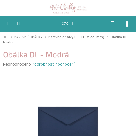
Přejít
na
obsah
NÁKUP
CZK
KOŠÍK
Domů
/
BAREVNÉ OBÁLKY
/
Barevné obálky DL (110 x 220 mm)
/
Obálka DL -
VÁNOCE
Modrá
BAREVNÉ
Obálka DL - Modrá
OBÁLKY
Průměrné
Neohodnoceno
Podrobnosti hodnocení
hodnocení
PAPÍRY
produktu
je
PEČETĚNÍ
0,0
A
z
VOSKY
5
hvězdiček.
EMBOSSING
STUHY,
MAŠLIČKY