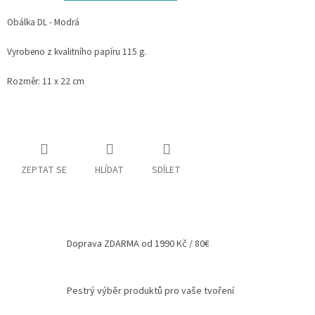
Spolupráce
Obálka DL - Modrá
Oblíbené
Vyrobeno z kvalitního papíru 115 g.
produkty
Rozměr: 11 x 22 cm
DIY
-
TIPY
A
NÁVODY
Měna
ZEPTAT SE
HLÍDAT
SDÍLET
(CZK)
Přihlášení
Doprava ZDARMA od 1990 Kč / 80€
Pestrý výběr produktů pro vaše tvoření