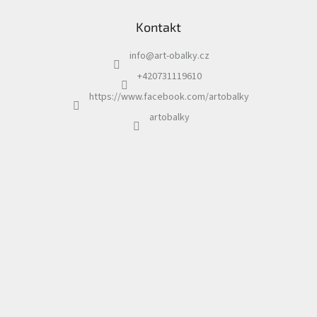
á
Kontakt
p
a
info
@
art-obalky.cz
t
í
+420731119610
https://www.facebook.com/artobalky
artobalky