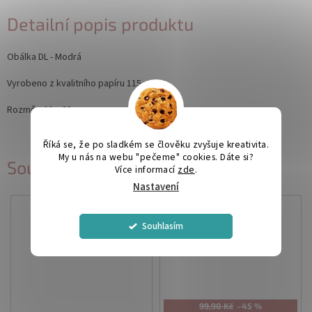
Detailní popis produktu
Obálka DL - Modrá
Vyrobeno z kvalitního papíru 115 g.
Rozměr: 11 x 22 cm
Říká se, že po sladkém se člověku zvyšuje kreativita.
My u nás na webu "pečeme" cookies. Dáte si?
Související produkty
Více informací
zde
.
Nastavení
Souhlasím
99,90 Kč
–45 %