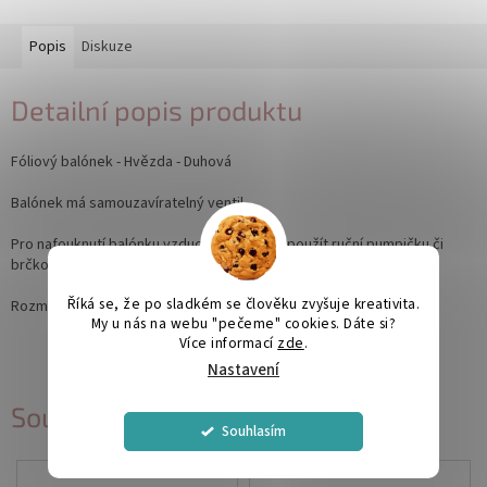
Popis
Diskuze
Detailní popis produktu
Fóliový balónek - Hvězda - Duhová
Balónek má samouzavíratelný ventil.
Pro nafouknutí balónku vzduchem můžete použít ruční pumpičku či
brčko.
Říká se, že po sladkém se člověku zvyšuje kreativita.
Rozměr: 48 cm
My u nás na webu "pečeme" cookies. Dáte si?
Více informací
zde
.
Nastavení
Související produkty
Souhlasím