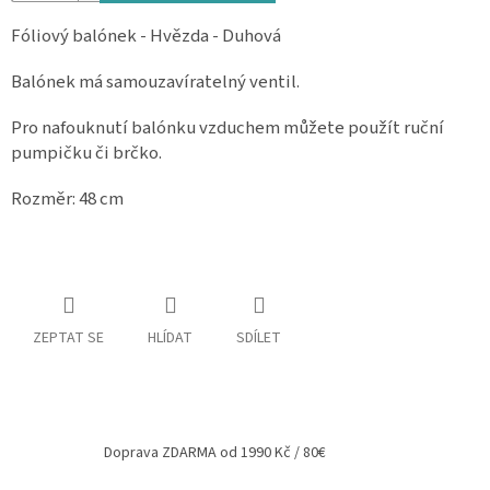
Spolupráce
Fóliový balónek - Hvězda - Duhová
Oblíbené
Balónek má samouzavíratelný ventil.
produkty
Pro nafouknutí balónku vzduchem můžete použít ruční
DIY
-
pumpičku či brčko.
TIPY
A
NÁVODY
Rozměr: 48 cm
Měna
(CZK)
Přihlášení
ZEPTAT SE
HLÍDAT
SDÍLET
Doprava ZDARMA od 1990 Kč / 80€