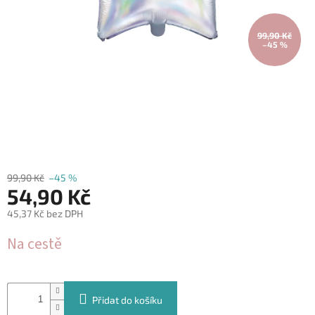
&
PROVÁZKY
99,90 Kč
–45 %
KREATIVNÍ
POTŘEBY
BABY
SHOWER
VALENTÝN
HALLOWEEN
99,90 Kč
–45 %
54,90 Kč
SVATBA
45,37 Kč bez DPH
ZAKÁZKOVÝ
Měrná
TISK
Na cestě
cena:
DÁRKOVÉ
POUKAZY
Přidat do košíku
VÝPRODEJ