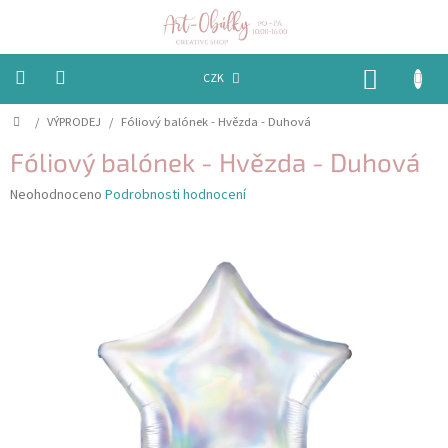
Přejít
na
obsah
NÁKUP
CZK
KOŠÍK
Domů
/
VÝPRODEJ
/
Fóliový balónek - Hvězda - Duhová
VÁNOCE
Fóliový balónek - Hvězda - Duhová
BAREVNÉ
OBÁLKY
Průměrné
Neohodnoceno
Podrobnosti hodnocení
hodnocení
produktu
PAPÍRY
je
0,0
PEČETĚNÍ
z
A
5
VOSKY
hvězdiček.
EMBOSSING
STUHY,
MAŠLIČKY