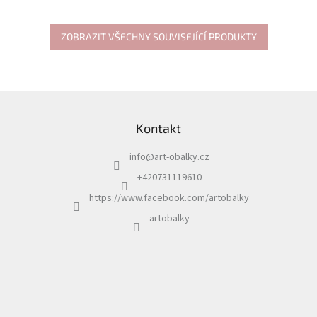
ZOBRAZIT VŠECHNY SOUVISEJÍCÍ PRODUKTY
Z
á
Kontakt
p
a
info
@
art-obalky.cz
t
í
+420731119610
https://www.facebook.com/artobalky
artobalky