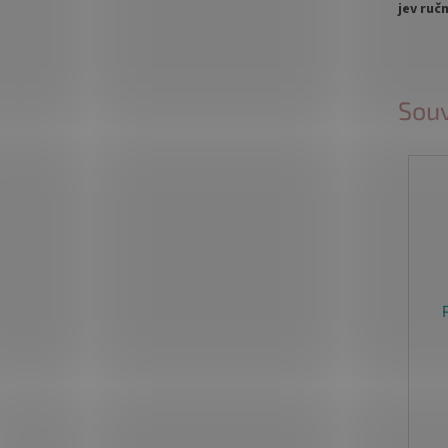
jev ruč
Souv