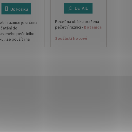
DETAIL
Do košíku
Pečeť na obálku oražená
etní raznice
je určena
pečetní raznicí -
Botanica
ečetění do
taveného pečetního
Součástí hotové
u, lze použít i na
pečetě je oboustranně
olády.
samolepící kolečko.
nice je vyrobena z
Díky oboustranně lepícímu
azi a je zasazena do
štítku si pečeť na obálku
ěnné dřevěné
připevníte sami až po
jeti, ke které je
samotné kompletaci
roubována, nikoliv
tiskovin.
ena.
Výběr barvy dle
nabízených vosků.
Průměr pečetě: 26-27mm
evné vosky naleznete