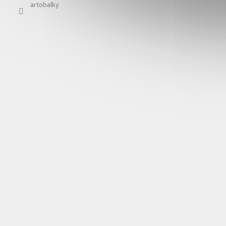
zde
artobalky
Roz
25 
Mate
kov
Mad
raz