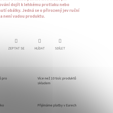
vání dojít k lehkému protlaku nebo
tí obálky. Jedná se o přirozený jev ruční
 a není vadou produktu.
ZEPTAT SE
HLÍDAT
SDÍLET
ů pro
Více než 10 tisíc produktů
skladem
sko
Přijímáme platby v Eurech