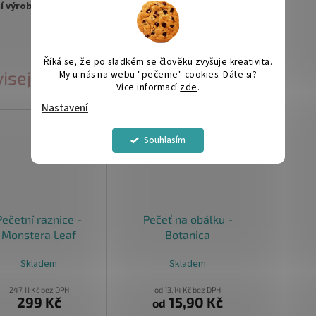
ní výroby a není vadou produktu.
Říká se, že po sladkém se člověku zvyšuje kreativita.
isející produkty
My u nás na webu "pečeme" cookies. Dáte si?
Více informací
zde
.
Nastavení
Souhlasím
Pečetní raznice -
Pečeť na obálku -
Monstera Leaf
Botanica
Skladem
Skladem
247,11 Kč bez DPH
od 13,14 Kč bez DPH
299 Kč
15,90 Kč
od