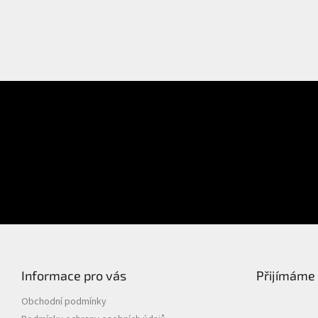
E-mail
Přihlášení
Heslo
PŘIHLÁSIT SE
Nová registrace
Zapomenuté heslo
Informace pro vás
Přijímáme 
Obchodní podmínky