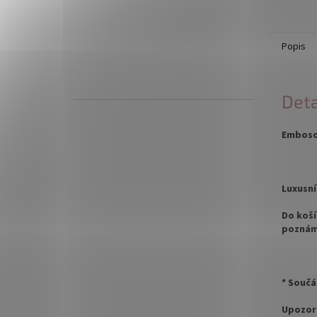
Popis
Deta
Emboso
Luxusní
Do koší
poznám
* Součá
Upozor