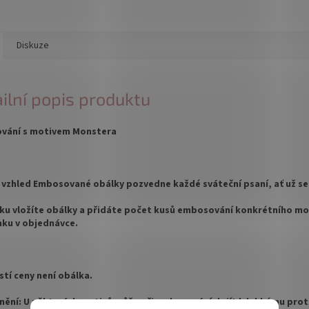
Diskuze
ilní popis produktu
vání s motivem Monstera
 vzhled Embosované obálky pozvedne každé sváteční psaní, ať už s
ku vložíte obálky a přidáte počet kusů embosování konkrétního mo
ku v objednávce.
stí ceny není obálka.
nění:
U některých motivů může při embosování dojít k lehkému prot