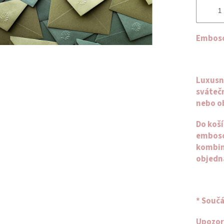
Emboso
Luxusn
svátečn
nebo o
Do koší
emboso
kombin
objedn
* Součá
Upozor