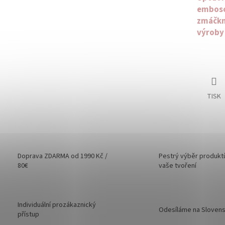
emboso
zmáčknu
výroby
TISK
Doprava ZDARMA od 1990 Kč /
Pestrý výběr produkt
80€
vaše tvoření
Individuální prozákaznický
Odesíláme na Sloven
přístup