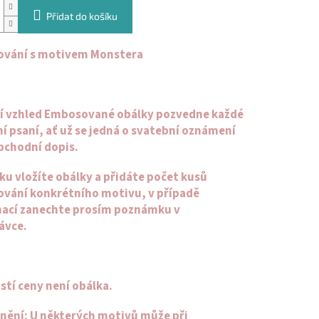
Přidat do košíku
vání s motivem Monstera
í vzhled Embosované obálky pozvedne každé
í psaní, ať už se jedná o svatební oznámení
bchodní dopis.
ku vložíte obálky a přidáte počet kusů
vání konkrétního motivu, v případě
ací zanechte prosím poznámku v
ávce.
stí ceny není obálka.
nění:
U některých motivů může při