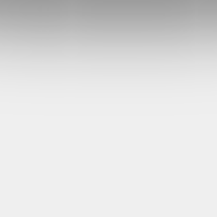
Uvedená cena je za 1ks
měr pečetní raznice:
mm
riál madla a raznice:
, dřevo
lo je součástí pečetní
nice