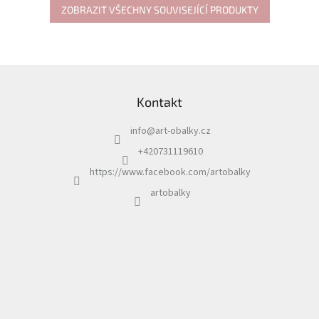
ZOBRAZIT VŠECHNY SOUVISEJÍCÍ PRODUKTY
Z
á
Kontakt
p
a
info
@
art-obalky.cz
t
í
+420731119610
https://www.facebook.com/artobalky
artobalky