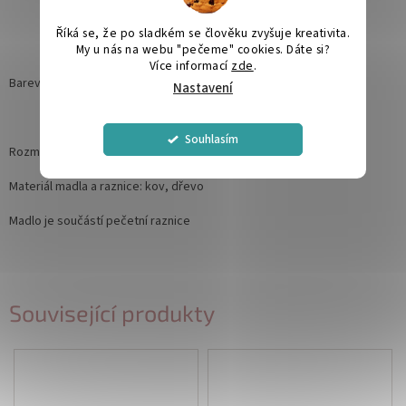
Říká se, že po sladkém se člověku zvyšuje kreativita.
My u nás na webu "pečeme" cookies. Dáte si?
Více informací
zde
.
Barevné vosky naleznete
zde
Nastavení
Souhlasím
Rozměr pečetní raznice: 25 mm
Materiál madla a raznice: kov, dřevo
Madlo je součástí pečetní raznice
Související produkty