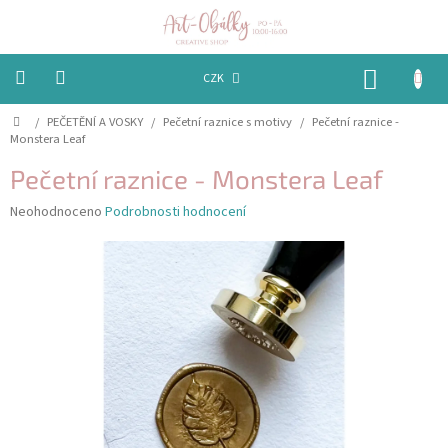
Přejít
na
obsah
NÁKUP
CZK
KOŠÍK
Domů
/
PEČETĚNÍ A VOSKY
/
Pečetní raznice s motivy
/
Pečetní raznice -
VÁNOCE
Monstera Leaf
BAREVNÉ
Pečetní raznice - Monstera Leaf
OBÁLKY
Průměrné
Neohodnoceno
Podrobnosti hodnocení
hodnocení
PAPÍRY
produktu
je
PEČETĚNÍ
0,0
A
z
VOSKY
5
hvězdiček.
EMBOSSING
STUHY,
MAŠLIČKY