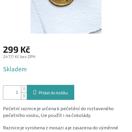
&
PROVÁZKY
KREATIVNÍ
POTŘEBY
BABY
SHOWER
299 Kč
VALENTÝN
247,11 Kč bez DPH
Měrná
Skladem
HALLOWEEN
cena:
SVATBA
Přidat do košíku
ZAKÁZKOVÝ
TISK
Pečetní raznice
je určena k pečetění do roztaveného
DÁRKOVÉ
pečetního vosku, lze použít i na čokolády.
POUKAZY
Raznice je vyrobena z mosazi a je zasazena do výměnné
VÝPRODEJ