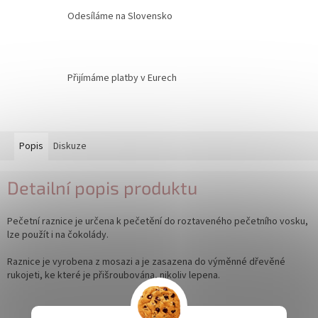
Odesíláme na Slovensko
Přijímáme platby v Eurech
Popis
Diskuze
Detailní popis produktu
Pečetní raznice
je určena k pečetění do roztaveného pečetního vosku,
lze použít i na čokolády.
Raznice je vyrobena z mosazi a je zasazena do výměnné dřevěné
rukojeti, ke které je přišroubována, nikoliv lepena.