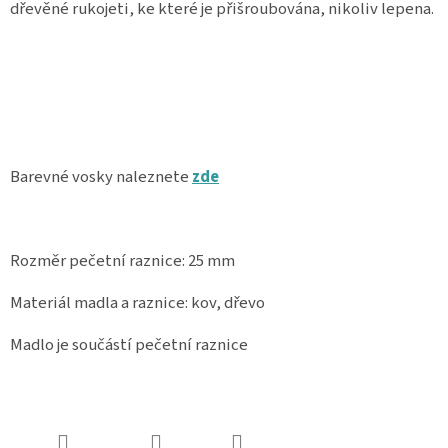
dřevěné rukojeti, ke které je přišroubována, nikoliv lepena.
Spolupráce
Oblíbené
produkty
DIY
-
TIPY
A
Barevné vosky naleznete
zde
NÁVODY
Měna
(CZK)
Rozměr pečetní raznice: 25 mm
Přihlášení
Materiál madla a raznice: kov, dřevo
Madlo je součástí pečetní raznice