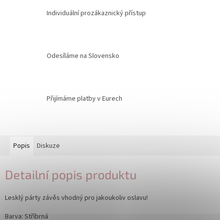
Individuální prozákaznický přístup
Odesíláme na Slovensko
Přijímáme platby v Eurech
Popis
Diskuze
Detailní popis produktu
Lesklý párty závěs vhodný pro jakoukoliv oslavu!
Barva: Stříbrná