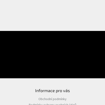
E-mail
Přihlášení
Heslo
PŘIHLÁSIT SE
Nová registrace
Zapomenuté heslo
Informace pro vás
Obchodní podmínky
Podmínky ochrany osobních údajů