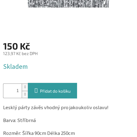
&
PROVÁZKY
KREATIVNÍ
POTŘEBY
BABY
150 Kč
SHOWER
123,97 Kč bez DPH
VALENTÝN
Měrná
Skladem
cena:
HALLOWEEN
SVATBA
Přidat do košíku
ZAKÁZKOVÝ
TISK
Lesklý párty závěs vhodný pro jakoukoliv oslavu!
DÁRKOVÉ
Barva: Stříbrná
POUKAZY
Rozměr: Šířka 90cm Délka 250cm
VÝPRODEJ