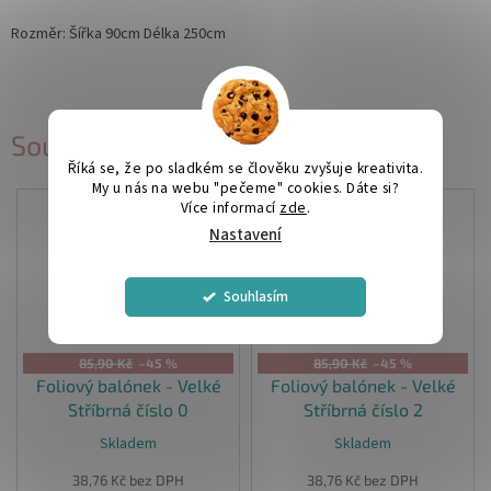
Rozměr: Šířka 90cm Délka 250cm
Související produkty
Říká se, že po sladkém se člověku zvyšuje kreativita.
My u nás na webu "pečeme" cookies. Dáte si?
Více informací
zde
.
Nastavení
Souhlasím
85,90 Kč
–45 %
85,90 Kč
–45 %
Foliový balónek - Velké
Foliový balónek - Velké
Stříbrná číslo 0
Stříbrná číslo 2
Skladem
Skladem
38,76 Kč bez DPH
38,76 Kč bez DPH