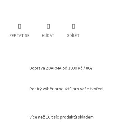
Spolupráce
Oblíbené
produkty
ZEPTAT SE
HLÍDAT
SDÍLET
DIY
-
TIPY
A
NÁVODY
Doprava ZDARMA od 1990 Kč / 80€
Měna
(CZK)
Pestrý výběr produktů pro vaše tvoření
Přihlášení
Více než 10 tisíc produktů skladem