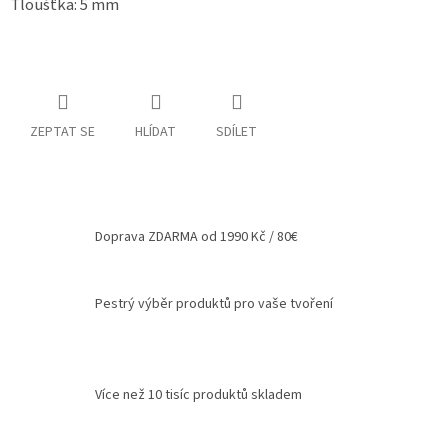
Tloušťka: 5 mm
Spolupráce
Oblíbené
produkty
DIY
ZEPTAT SE
HLÍDAT
SDÍLET
-
TIPY
A
NÁVODY
Měna
Doprava ZDARMA od 1990 Kč / 80€
(CZK)
Přihlášení
Pestrý výběr produktů pro vaše tvoření
Více než 10 tisíc produktů skladem