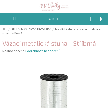
Přejít
na
obsah
NÁKUP
CZK
KOŠÍK
Domů
/
STUHY, MAŠLIČKY & PROVÁZKY
/
Metalické stuhy
/
Vázací metalická
VÁNOCE
stuha - Stříbrná
BAREVNÉ
Vázací metalická stuha - Stříbrná
OBÁLKY
Průměrné
Neohodnoceno
Podrobnosti hodnocení
hodnocení
PAPÍRY
produktu
je
PEČETĚNÍ
0,0
A
z
VOSKY
5
hvězdiček.
EMBOSSING
STUHY,
MAŠLIČKY