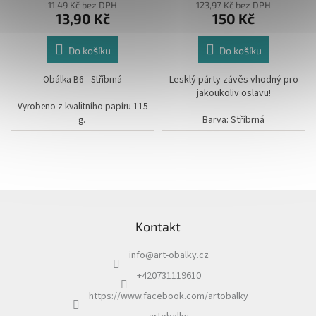
11,49 Kč bez DPH
123,97 Kč bez DPH
13,90 Kč
150 Kč
Do košíku
Do košíku
Obálka B6 - Stříbrná
Lesklý párty závěs vhodný pro
jakoukoliv oslavu!
Vyrobeno z kvalitního papíru 115
g.
Barva: Stříbrná
Rozměr:12,5 x 17,5 cm
Rozměr: Šířka 90cm Délka
250cm
Z
á
Kontakt
p
a
info
@
art-obalky.cz
t
í
+420731119610
https://www.facebook.com/artobalky