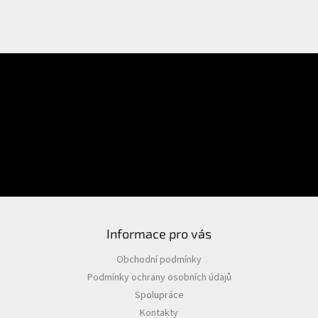
E-mail
Přihlášení
Heslo
PŘIHLÁSIT SE
Nová registrace
Zapomenuté heslo
Informace pro vás
Obchodní podmínky
Podmínky ochrany osobních údajů
Spolupráce
Kontakty