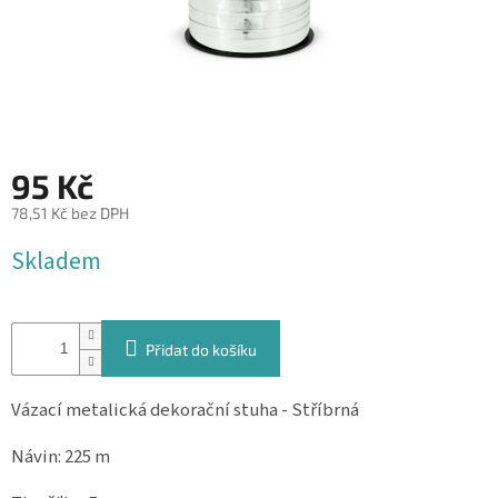
&
PROVÁZKY
KREATIVNÍ
POTŘEBY
BABY
SHOWER
95 Kč
VALENTÝN
78,51 Kč bez DPH
Měrná
Skladem
HALLOWEEN
cena:
SVATBA
Přidat do košíku
ZAKÁZKOVÝ
TISK
Vázací metalická dekorační stuha - Stříbrná
DÁRKOVÉ
POUKAZY
Návin: 225 m
VÝPRODEJ