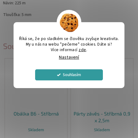
Návin: 225 m
Tloušťka: 5 mm
Říká se, že po sladkém se člověku zvyšuje kreativita.
My u nás na webu "pečeme" cookies. Dáte si?
Související produkty
Více informací
zde
.
Nastavení
Souhlasím
Obálka B6 - Stříbrná
Párty závěs - Stříbrná 0,9
x 2,5m
Skladem
Skladem