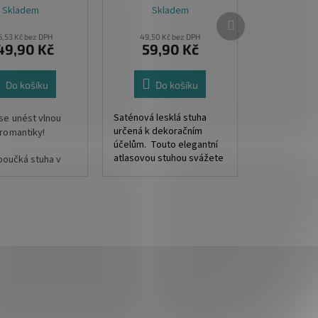
Skladem
Skladem
Další
produkt
,53 Kč bez DPH
49,50 Kč bez DPH
49,90 Kč
59,90 Kč
Do košíku
Do košíku
se unést vlnou
Saténová lesklá stuha
určená k dekoračním
 romantiky!
účelům. Touto elegantní
atlasovou stuhou svážete
boučká stuha v
květiny, dárky a nebo
 barvě
ozdobíte své svatební
rasou všech
tiskoviny.
ch tiskovin a
!!
Stuha je jemně tkaná a
má
obšité okraje, nebude se
 4,5 cm x 5m
vám tedy při práci třepit.
Složení: 100% Polyester