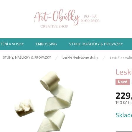
TĚNÍ A VOSKY
EMBOSSING
STUHY, MAŠLIČKY & PROVÁZKY
ů
STUHY, MAŠLIČKY & PROVÁZKY
Lesklé Hedvábné stuhy
Lesklá hedvá
Lesk
Nové
229
190 Kč b
Měrná
Skla
cena: