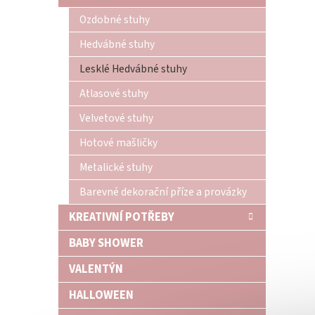
n
Ozdobné stuhy
e
l
Hedvábné stuhy
Lesklé Hedvábné stuhy
Atlasové stuhy
Velvetové stuhy
Hotové mašličky
Metalické stuhy
Barevné dekorační příze a provázky
KREATIVNÍ POTŘEBY
BABY SHOWER
VALENTÝN
HALLOWEEN