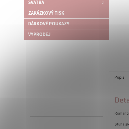
SVATBA
ZAKÁZKOVÝ TISK
DÁRKOVÉ POUKAZY
VÝPRODEJ
Popis
Deta
Romanti
Stuha sl