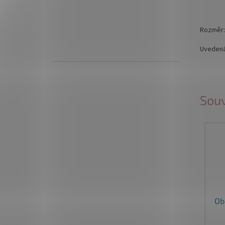
Rozměr:
Uvedená
Souv
Ob