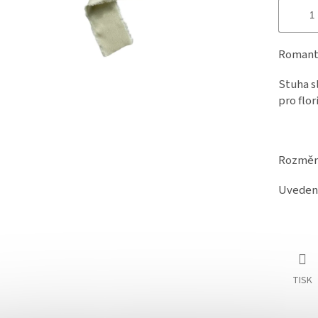
Romanti
Stuha s
pro flor
Rozměr:
Uvedená
TISK