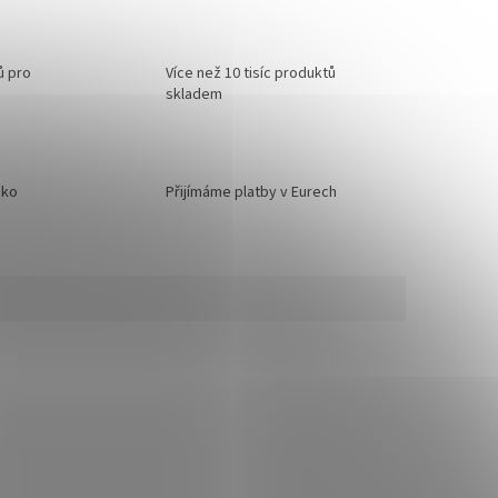
ů pro
Více než 10 tisíc produktů
skladem
sko
Přijímáme platby v Eurech