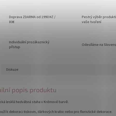
Doprava ZDARMA od 1990 Kč /
Pestrý výběr produkt
80€
vaše tvoření
Individuální prozákaznický
Odesíláme na Sloven
přístup
Diskuze
ilní popis produktu
cká lesklá hedvábná stuha v Krémové barvě.
ouží k dekoraci tiskovin, dárkových krabic nebo pro floristické dekorace.