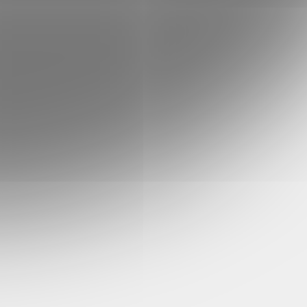
Šířka stuhy: 12mm
Návin: 32m