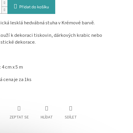
Přidat do košíku
cká lesklá hedvábná stuha v Krémové barvě.
louží k dekoraci tiskovin, dárkových krabic nebo
istické dekorace.
 4 cm x 5 m
 cena je za 1ks
ZEPTAT SE
HLÍDAT
SDÍLET