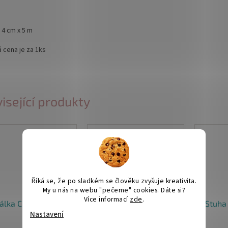
 4 cm x 5 m
 cena je za 1ks
isející produkty
Říká se, že po sladkém se člověku zvyšuje kreativita.
My u nás na webu "pečeme" cookies. Dáte si?
Více informací
zde
.
álka C6 - Krémová
Obálka C7 - Krémová
Stuha
Nastavení