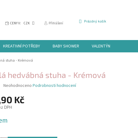
NÁKUPNÍ
Prázdný košík
CENY V:
CZK
Přihlášení
KOŠÍK
KREATIVNÍ POTŘEBY
BABY SHOWER
VALENTÝN
HALLOW
bná stuha - Krémová
lá hedvábná stuha - Krémová
Průměrné
Neohodnoceno
Podrobnosti hodnocení
hodnocení
produktu
,90 Kč
je
ez DPH
0,0
z
dem
5
hvězdiček.