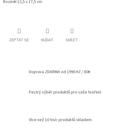
Rozměr:12,5 x 17,5 cm
Spolupráce
Oblíbené
produkty
DIY
ZEPTAT SE
HLÍDAT
SDÍLET
-
TIPY
A
NÁVODY
Měna
Doprava ZDARMA od 1990 Kč / 80€
(CZK)
Přihlášení
Pestrý výběr produktů pro vaše tvoření
Více než 10 tisíc produktů skladem