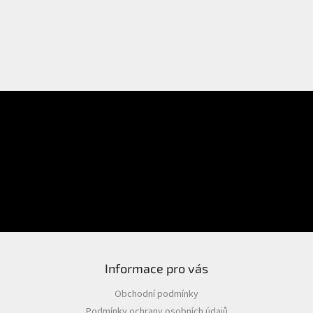
E-mail
Přihlášení
Heslo
PŘIHLÁSIT SE
Nová registrace
Zapomenuté heslo
Informace pro vás
Obchodní podmínky
Podmínky ochrany osobních údajů