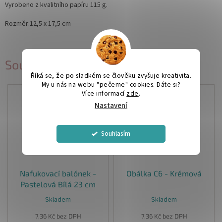
Vyrobeno z kvalitního papíru 115 g.
Rozměr:12,5 x 17,5 cm
Související produkty
Říká se, že po sladkém se člověku zvyšuje kreativita.
My u nás na webu "pečeme" cookies. Dáte si?
Více informací
zde
.
Nastavení
Souhlasím
Nafukovací balónek -
Obálka C6 - Krémová
Pastelová Bílá 23 cm
Skladem
Skladem
Průměrné
hodnocení
7,36 Kč bez DPH
7,36 Kč bez DPH
produktu