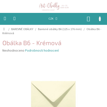
Přejít
na
obsah
NÁKUP
CZK
KOŠÍK
Domů
/
BAREVNÉ OBÁLKY
/
Barevné obálky B6 (125 x 176 mm)
/
Obálka B6 -
VÁNOCE
Krémová
BAREVNÉ
Obálka B6 - Krémová
OBÁLKY
Průměrné
Neohodnoceno
Podrobnosti hodnocení
hodnocení
PAPÍRY
produktu
je
PEČETĚNÍ
0,0
A
z
VOSKY
5
hvězdiček.
EMBOSSING
STUHY,
MAŠLIČKY