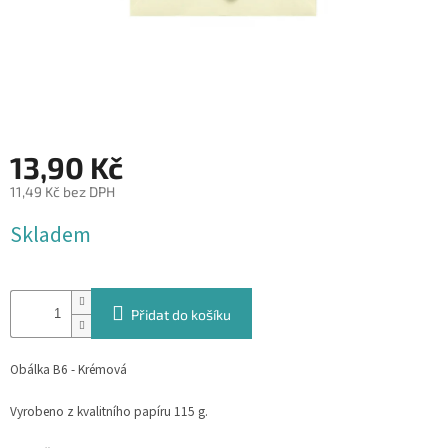
&
PROVÁZKY
KREATIVNÍ
POTŘEBY
BABY
SHOWER
13,90 Kč
VALENTÝN
11,49 Kč bez DPH
Měrná
Skladem
HALLOWEEN
cena:
SVATBA
Přidat do košíku
ZAKÁZKOVÝ
TISK
Obálka B6 - Krémová
DÁRKOVÉ
POUKAZY
Vyrobeno z kvalitního papíru 115 g.
VÝPRODEJ