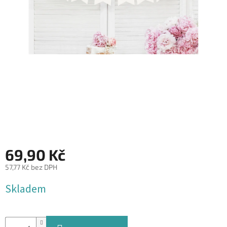
&
PROVÁZKY
KREATIVNÍ
POTŘEBY
BABY
SHOWER
VALENTÝN
HALLOWEEN
SVATBA
69,90 Kč
ZAKÁZKOVÝ
57,77 Kč bez DPH
TISK
Měrná
Skladem
cena:
DÁRKOVÉ
POUKAZY
VÝPRODEJ