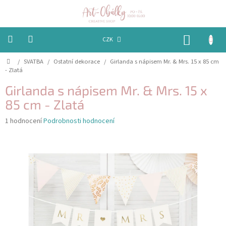
Přejít
na
obsah
NÁKUP
CZK
KOŠÍK
Domů
/
SVATBA
/
Ostatní dekorace
/
Girlanda s nápisem Mr. & Mrs. 15 x 85 cm
VÁNOCE
- Zlatá
BAREVNÉ
Girlanda s nápisem Mr. & Mrs. 15 x
OBÁLKY
85 cm - Zlatá
PAPÍRY
Průměrné
1 hodnocení
Podrobnosti hodnocení
hodnocení
produktu
PEČETĚNÍ
je
A
VOSKY
5,0
z
5
EMBOSSING
hvězdiček.
STUHY,
MAŠLIČKY