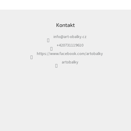
Z
á
Kontakt
p
a
info
@
art-obalky.cz
t
í
+420731119610
https://www.facebook.com/artobalky
artobalky