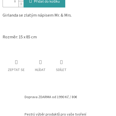
Přidat do košíku
Spolupráce
Girlanda se zlatým nápisem Mr. & Mrs.
Oblíbené
produkty
DIY
-
Rozměr: 15 x 85 cm
TIPY
A
NÁVODY
Měna
(CZK)
ZEPTAT SE
HLÍDAT
SDÍLET
Přihlášení
Doprava ZDARMA od 1990 Kč / 80€
Pestrý výběr produktů pro vaše tvoření