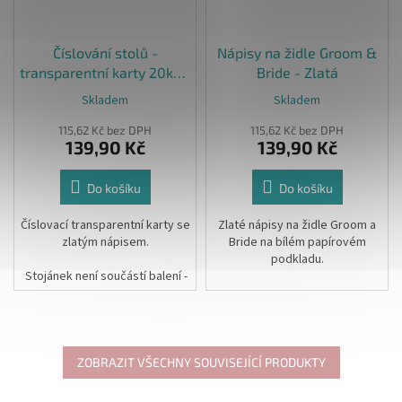
Číslování stolů -
Nápisy na židle Groom &
transparentní karty 20ks -
Bride - Zlatá
Zlatá
Skladem
Skladem
115,62 Kč bez DPH
115,62 Kč bez DPH
139,90 Kč
139,90 Kč
Do košíku
Do košíku
Číslovací transparentní karty se
Zlaté nápisy na židle Groom a
zlatým nápisem.
Bride na bílém papírovém
podkladu.
Stojánek není součástí balení -
naleznete
ZDE
Velikost: 7 x 12 cm
Rozměr: 20 x 22 cm
Barva: Zlatá
ZOBRAZIT VŠECHNY SOUVISEJÍCÍ PRODUKTY