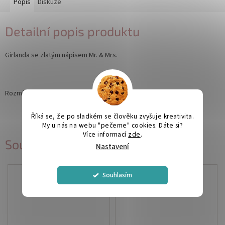
Popis
Diskuze
Detailní popis produktu
Girlanda se zlatým nápisem Mr. & Mrs.
Rozměr: 15 x 85 cm
Říká se, že po sladkém se člověku zvyšuje kreativita.
My u nás na webu "pečeme" cookies. Dáte si?
Více informací
zde
.
Související produkty
Nastavení
Souhlasím