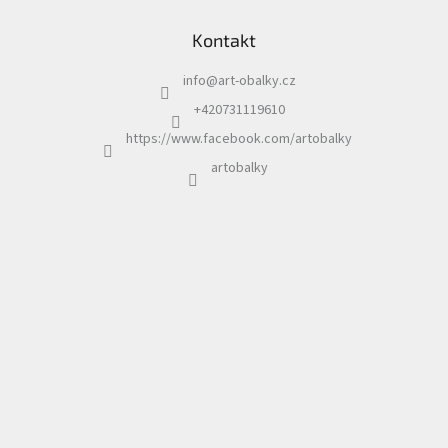
á
Rozměr Mrs.:
62.5 x 31.5 cm
Kontakt
p
a
Rozměr srdíčko: 25 cm
info
@
art-obalky.cz
t
í
+420731119610
https://www.facebook.com/artobalky
artobalky