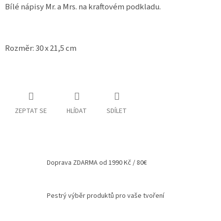
Bílé nápisy Mr. a Mrs. na kraftovém podkladu.
Spolupráce
Oblíbené
produkty
Rozměr: 30 x 21,5 cm
DIY
-
TIPY
A
NÁVODY
ZEPTAT SE
HLÍDAT
SDÍLET
Měna
(CZK)
Přihlášení
Doprava ZDARMA od 1990 Kč / 80€
Pestrý výběr produktů pro vaše tvoření