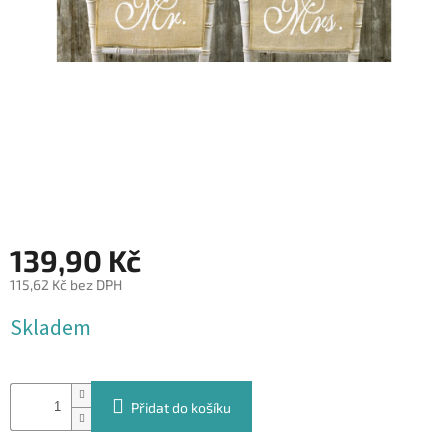
&
PROVÁZKY
KREATIVNÍ
POTŘEBY
BABY
SHOWER
VALENTÝN
HALLOWEEN
139,90 Kč
SVATBA
115,62 Kč bez DPH
Měrná
Skladem
ZAKÁZKOVÝ
cena:
TISK
DÁRKOVÉ
POUKAZY
Přidat do košíku
VÝPRODEJ