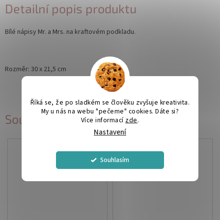
Detailní popis produktu
Bílé nápisy Mr. a Mrs. na kraftovém podkladu.
Rozměr: 30 x 21,5 cm
Říká se, že po sladkém se člověku zvyšuje kreativita.
My u nás na webu "pečeme" cookies. Dáte si?
Související produkty
Více informací
zde
.
Nastavení
Souhlasím