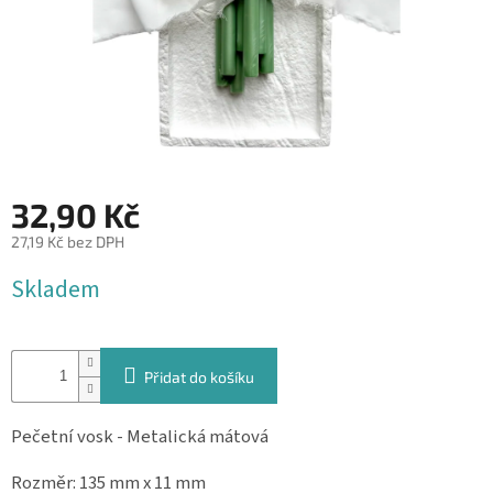
&
PROVÁZKY
KREATIVNÍ
POTŘEBY
BABY
SHOWER
32,90 Kč
VALENTÝN
27,19 Kč bez DPH
HALLOWEEN
Měrná
Skladem
cena:
SVATBA
ZAKÁZKOVÝ
TISK
Přidat do košíku
DÁRKOVÉ
POUKAZY
Pečetní vosk - Metalická mátová
VÝPRODEJ
Rozměr: 135 mm x 11 mm