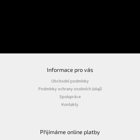
E-mail
Přihlášení
Heslo
PŘIHLÁSIT SE
Nová registrace
Zapomenuté heslo
Informace pro vás
Obchodní podmínky
Podmínky ochrany osobních údajů
Spolupráce
Kontakty
Přijímáme online platby