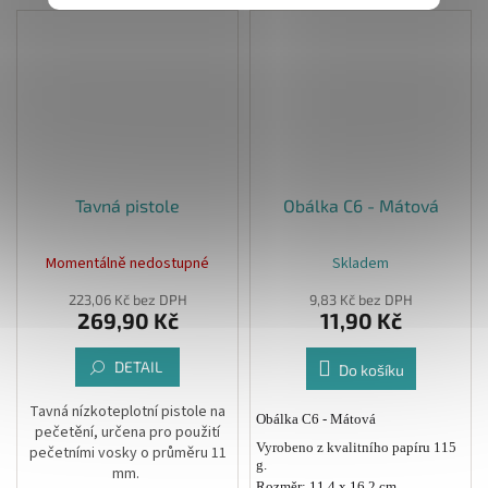
Tavná pistole
Obálka C6 - Mátová
Momentálně nedostupné
Skladem
223,06 Kč bez DPH
9,83 Kč bez DPH
269,90 Kč
11,90 Kč
DETAIL
Do košíku
Tavná nízkoteplotní pistole na
Obálka C6 - Mátová
pečetění, určena pro použití
Vyrobeno z kvalitního papíru 115
pečetními vosky o průměru 11
g.
mm.
Rozměr: 11,4 x 16,2 cm