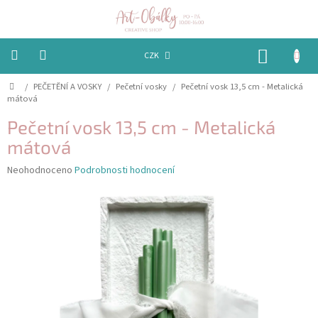
Přejít
na
obsah
NÁKUP
CZK
KOŠÍK
Domů
/
PEČETĚNÍ A VOSKY
/
Pečetní vosky
/
Pečetní vosk 13,5 cm - Metalická
VÁNOCE
mátová
BAREVNÉ
Pečetní vosk 13,5 cm - Metalická
OBÁLKY
mátová
PAPÍRY
Průměrné
Neohodnoceno
Podrobnosti hodnocení
hodnocení
produktu
PEČETĚNÍ
je
A
VOSKY
0,0
z
5
EMBOSSING
hvězdiček.
STUHY,
MAŠLIČKY