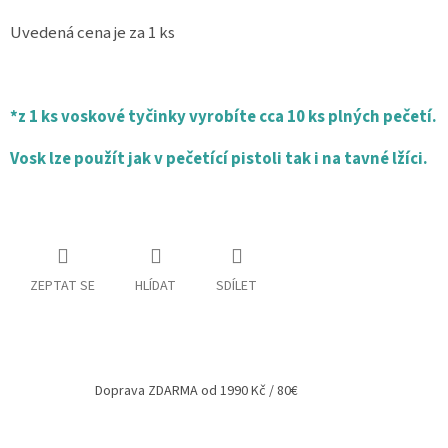
Spolupráce
Uvedená cena je za 1 ks
Oblíbené
produkty
*z 1 ks voskové tyčinky vyrobíte cca 10 ks plných pečetí.
DIY
-
TIPY
Vosk
lze použít jak v pečetící pistoli tak i na tavné lžíci.
A
NÁVODY
Měna
(CZK)
ZEPTAT SE
HLÍDAT
SDÍLET
Přihlášení
Doprava ZDARMA od 1990 Kč / 80€