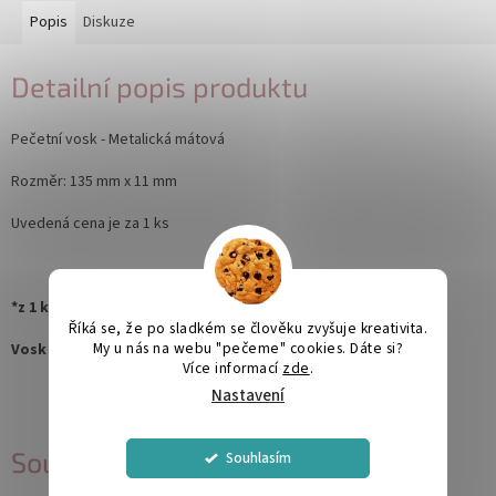
Popis
Diskuze
Detailní popis produktu
Pečetní vosk - Metalická mátová
Rozměr: 135 mm x 11 mm
Uvedená cena je za 1 ks
*z 1 ks voskové tyčinky vyrobíte cca 10 ks plných pečetí.
Říká se, že po sladkém se člověku zvyšuje kreativita.
My u nás na webu "pečeme" cookies. Dáte si?
Vosk lze použít jak v pečetící pistoli tak i na tavné lžíci.
Více informací
zde
.
Nastavení
Související produkty
Souhlasím