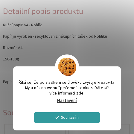
Detailní popis produktu
Ruční papír A4 - Rohlík
Papír je vyroben - recyklován z nákupních tašek od Rohlíku
Rozměr A4
150-180g
Papír je vhodný pro inkoustové a laserové tiskárny.
Říká se, že po sladkém se člověku zvyšuje kreativita.
My u nás na webu "pečeme" cookies. Dáte si?
Více informací
zde
.
Nastavení
Související produkty
Souhlasím