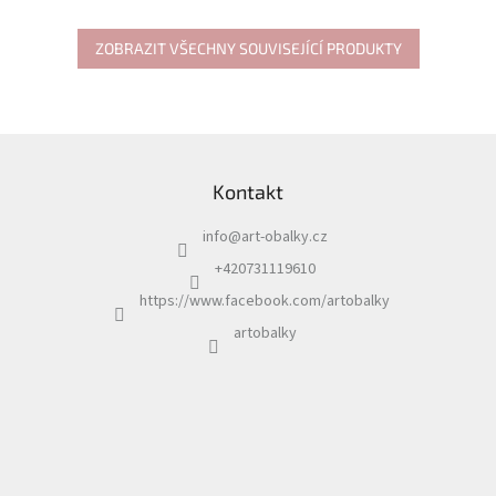
ZOBRAZIT VŠECHNY SOUVISEJÍCÍ PRODUKTY
Z
á
Kontakt
p
a
info
@
art-obalky.cz
t
í
+420731119610
https://www.facebook.com/artobalky
artobalky