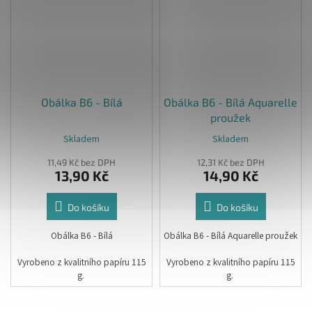
Obálka B6 - Bílá
Obálka B6 - Bílá Aquarelle
proužek
Skladem
Skladem
11,49 Kč bez DPH
12,31 Kč bez DPH
13,90 Kč
14,90 Kč
Do košíku
Do košíku
Obálka B6 - Bílá
Obálka B6 - Bílá Aquarelle proužek
Vyrobeno z kvalitního papíru 115
Vyrobeno z kvalitního papíru 115
g.
g.
Rozměr:12,5 x 17,5 cm
Rozměr:12 x 18 cm