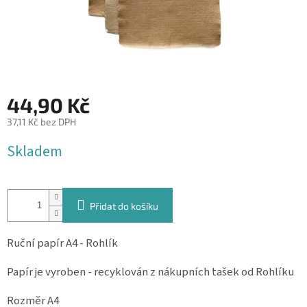
&
PROVÁZKY
KREATIVNÍ
POTŘEBY
BABY
44,90 Kč
SHOWER
37,11 Kč bez DPH
VALENTÝN
Měrná
Skladem
cena:
HALLOWEEN
SVATBA
Přidat do košíku
ZAKÁZKOVÝ
TISK
Ruční papír A4 - Rohlík
DÁRKOVÉ
POUKAZY
Papír je vyroben - recyklován z nákupních tašek od Rohlíku
VÝPRODEJ
Rozměr A4