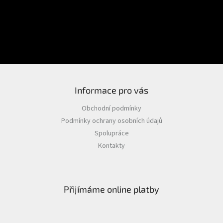
Heslo
PŘIHLÁSIT SE
Nová registrace
Zapomenuté heslo
Informace pro vás
Obchodní podmínky
Podmínky ochrany osobních údajů
Spolupráce
Kontakty
Přijímáme online platby