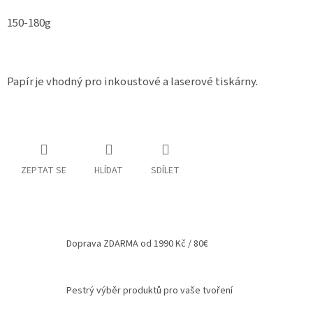
Spolupráce
150-180g
Oblíbené
produkty
Papír je vhodný pro inkoustové a laserové tiskárny.
DIY
-
TIPY
A
NÁVODY
Měna
ZEPTAT SE
HLÍDAT
SDÍLET
(CZK)
Přihlášení
Doprava ZDARMA od 1990 Kč / 80€
Pestrý výběr produktů pro vaše tvoření