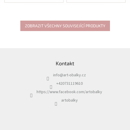
Rozměr:12 x 18 cm
ZOBRAZIT VŠECHNY SOUVISEJÍCÍ PRODUKTY
Z
á
Kontakt
p
a
info
@
art-obalky.cz
t
í
+420731119610
https://www.facebook.com/artobalky
artobalky