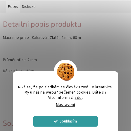
Popis
Diskuze
Detailní popis produktu
Macrame příze - Kakaová - Zlatá - 2 mm, 60 m
Průměr příze: 2 mm
Délka návinu: 60 m
Říká se, že po sladkém se člověku zvyšuje kreativita.
My u nás na webu "pečeme" cookies. Dáte si?
Více informací
zde
.
Nastavení
Souhlasím
Související produkty