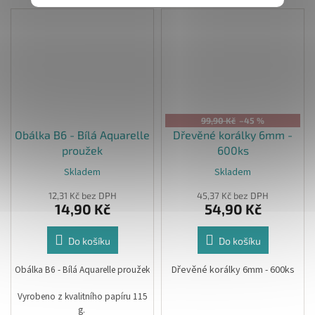
99,90 Kč
–45 %
Obálka B6 - Bílá Aquarelle
Dřevěné korálky 6mm -
proužek
600ks
Skladem
Skladem
12,31 Kč bez DPH
45,37 Kč bez DPH
14,90 Kč
54,90 Kč
Do košíku
Do košíku
Obálka B6 - Bílá Aquarelle proužek
Dřevěné korálky 6mm - 600ks
Vyrobeno z kvalitního papíru 115
g.