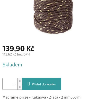
&
PROVÁZKY
KREATIVNÍ
POTŘEBY
BABY
SHOWER
139,90 Kč
VALENTÝN
115,62 Kč bez DPH
HALLOWEEN
Měrná
Skladem
cena:
SVATBA
ZAKÁZKOVÝ
TISK
Přidat do košíku
DÁRKOVÉ
POUKAZY
Macrame příze - Kakaová - Zlatá - 2 mm, 60 m
VÝPRODEJ