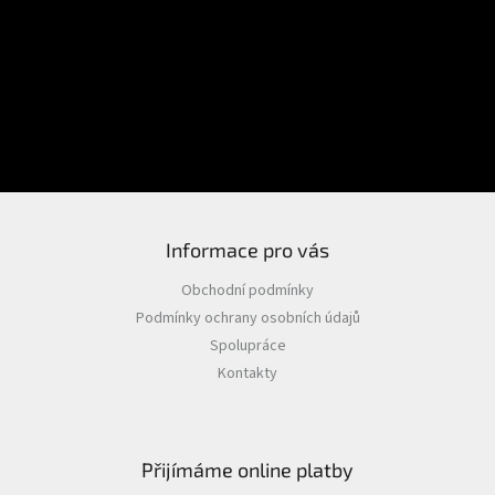
E-mail
Přihlášení
Heslo
PŘIHLÁSIT SE
Nová registrace
Zapomenuté heslo
Informace pro vás
Obchodní podmínky
Podmínky ochrany osobních údajů
Spolupráce
Kontakty
Přijímáme online platby