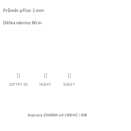
Spolupráce
Průměr příze: 2 mm
Oblíbené
Délka návinu: 60 m
produkty
DIY
-
TIPY
A
NÁVODY
Měna
(CZK)
ZEPTAT SE
HLÍDAT
SDÍLET
Přihlášení
Doprava ZDARMA od 1990 Kč / 80€